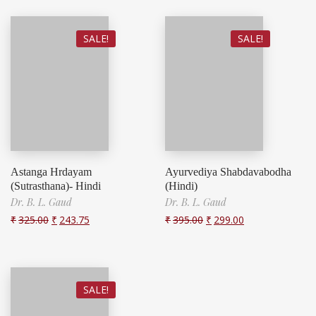
SALE!
SALE!
Astanga Hrdayam
Ayurvediya Shabdavabodha
(Sutrasthana)- Hindi
(Hindi)
Dr. B. L. Gaud
Dr. B. L. Gaud
₹
325.00
₹
243.75
₹
395.00
₹
299.00
SALE!